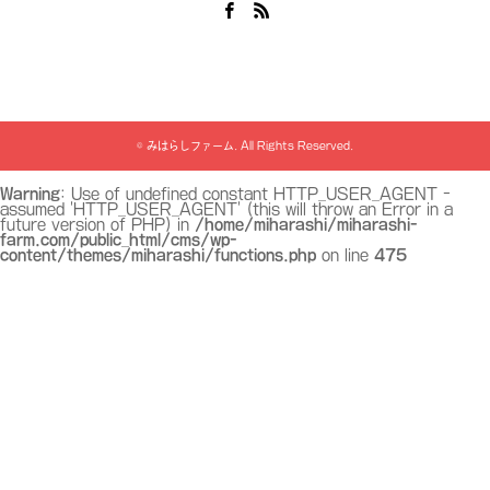
Facebook
RSS
©
みはらしファーム
. All Rights Reserved.
Warning
: Use of undefined constant HTTP_USER_AGENT -
assumed 'HTTP_USER_AGENT' (this will throw an Error in a
future version of PHP) in
/home/miharashi/miharashi-
farm.com/public_html/cms/wp-
content/themes/miharashi/functions.php
on line
475