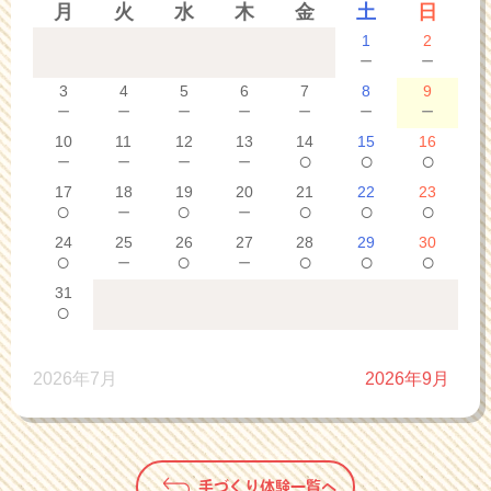
月
火
水
木
金
土
日
1
2
－
－
3
4
5
6
7
8
9
－
－
－
－
－
－
－
10
11
12
13
14
15
16
－
－
－
－
○
○
○
17
18
19
20
21
22
23
○
－
○
－
○
○
○
24
25
26
27
28
29
30
○
－
○
－
○
○
○
31
○
2026年7月
2026年9月
手づくり体験一覧へ