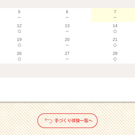
5
6
7
－
－
－
12
13
14
○
－
○
19
20
21
○
－
○
26
27
28
○
－
○
手づくり体験一覧へ