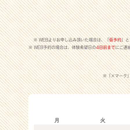
※ WEBよりお申し込み頂いた場合は、「
仮予約
」と
※ WEB予約の場合は、体験希望日の
4日前まで
にご連
※「×マーク
月
火