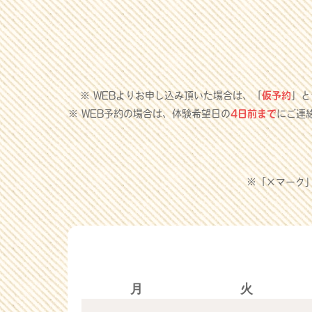
※ WEBよりお申し込み頂いた場合は、「
仮予約
」と
※ WEB予約の場合は、体験希望日の
4日前まで
にご連
※「×マーク
月
火