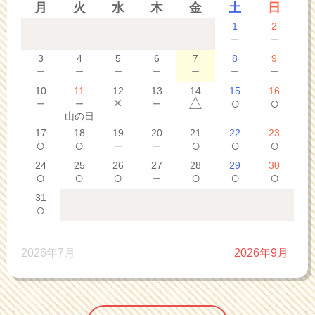
月
火
水
木
金
土
日
1
2
－
－
3
4
5
6
7
8
9
－
－
－
－
－
－
－
10
11
12
13
14
15
16
－
－
×
－
△
○
○
山の日
17
18
19
20
21
22
23
○
○
－
－
○
○
○
24
25
26
27
28
29
30
○
○
○
－
○
○
○
31
○
2026年7月
2026年9月