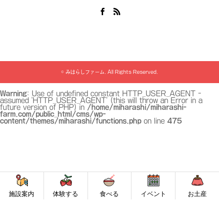
Facebook
RSS
©
みはらしファーム
. All Rights Reserved.
Warning
: Use of undefined constant HTTP_USER_AGENT -
assumed 'HTTP_USER_AGENT' (this will throw an Error in a
future version of PHP) in
/home/miharashi/miharashi-
farm.com/public_html/cms/wp-
content/themes/miharashi/functions.php
on line
475
施設案内
体験する
食べる
イベント
お土産