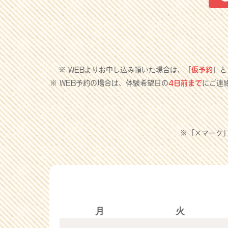
※ WEBよりお申し込み頂いた場合は、「
仮予約
」と
※ WEB予約の場合は、体験希望日の
4日前まで
にご連
※「×マーク
月
火