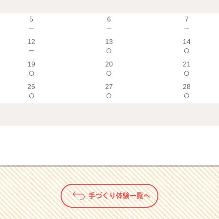
5
6
7
－
－
－
12
13
14
－
○
○
19
20
21
○
○
○
26
27
28
○
○
○
手づくり体験一覧へ