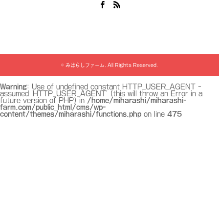
Facebook
RSS
©
みはらしファーム
. All Rights Reserved.
Warning
: Use of undefined constant HTTP_USER_AGENT -
assumed 'HTTP_USER_AGENT' (this will throw an Error in a
future version of PHP) in
/home/miharashi/miharashi-
farm.com/public_html/cms/wp-
content/themes/miharashi/functions.php
on line
475