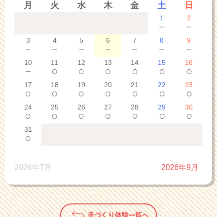
月
火
水
木
金
土
日
1
2
－
－
3
4
5
6
7
8
9
－
－
－
－
－
－
－
10
11
12
13
14
15
16
－
○
○
○
○
○
○
17
18
19
20
21
22
23
○
○
○
○
○
○
○
24
25
26
27
28
29
30
○
○
○
○
○
○
○
31
○
2026年7月
2026年9月
手づくり体験一覧へ