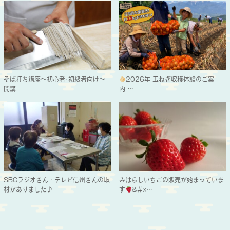
そば打ち講座～初心者･初級者向け～
2026年 玉ねぎ収穫体験のご案
開講
内…
SBCラジオさん・テレビ信州さんの取
みはらしいちごの販売が始まっていま
材がありました♪
す
&#x…