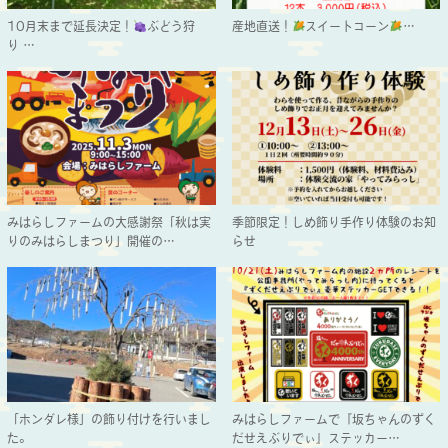
10月末まで延長決定！
ぶどう狩
産地直送！
スイートコーン
…
り…
みはらしファームの大感謝祭「秋は実
季節限定！しめ飾り手作り体験のお知
りのみはらしまつり」開催の…
らせ
「ホンダレ様」の飾り付けを行いまし
みはらしファームで『坂ちゃんのずく
た。
だせえぶりでぃ』ステッカー…