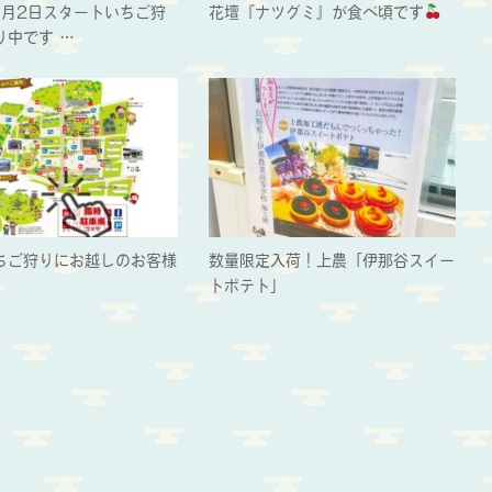
1月2日スタートいちご狩
花壇『ナツグミ』が食べ頃です
り中です…
ちご狩りにお越しのお客様
数量限定入荷！上農「伊那谷スイー
トポテト」