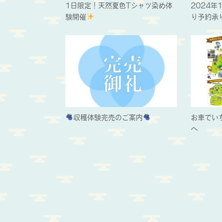
1日限定！天然夏色Tシャツ染め体
2024年
験開催
り予約承
収穫体験完売のご案内
お車でい
へ