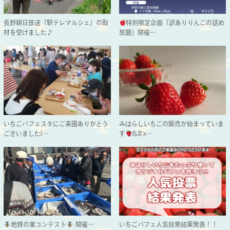
長野朝日放送『駅テレマルシェ』の取
特別限定企画「訳ありりんごの詰め
材を受けました♪
放題」開催…
いちごパフェスタにご来園ありがとう
みはらしいちごの販売が始まっていま
ございましたἵ…
す
&#x…
地蜂の巣コンテスト
開催…
いちごパフェ人気投票結果発表！！