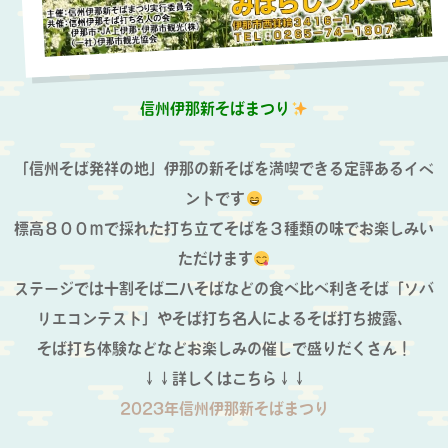
信州伊那新そばまつり
「信州そば発祥の地」伊那の新そばを満喫できる定評あるイベ
ントです
標高８００ｍで採れた打ち立てそばを３種類の味でお楽しみい
ただけます
ステージでは十割そば二八そばなどの食べ比べ利きそば「ソバ
リエコンテスト」やそば打ち名人によるそば打ち披露、
そば打ち体験などなどお楽しみの催しで盛りだくさん！
↓↓詳しくはこちら↓↓
2023年信州伊那新そばまつり