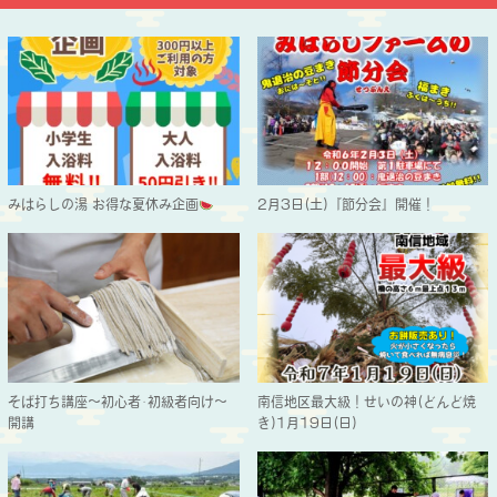
みはらしの湯 お得な夏休み企画
2月3日(土)『節分会』開催！
そば打ち講座～初心者･初級者向け～
南信地区最大級！せいの神(どんど焼
開講
き)1月19日(日)