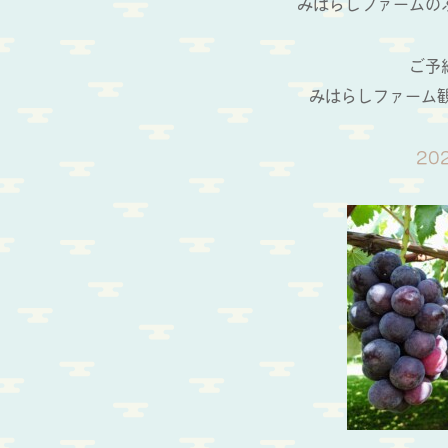
みはらしファームの
ご予
みはらしファーム観
20