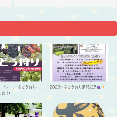
ープン！／ ぶどう狩り、
2023年ぶどう狩り期間延長
した！ἴ…
…