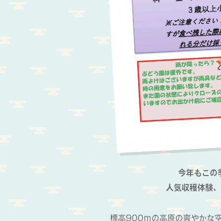
今年もこの
人気収穫体験、
標高900ｍの高原の爽やかな