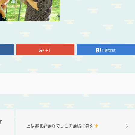
+1
Hatena
了
上伊那北部会なでしこの会様に感謝