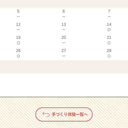
5
6
7
－
－
－
12
13
14
－
－
○
19
20
21
○
－
○
26
27
28
○
－
○
手づくり体験一覧へ