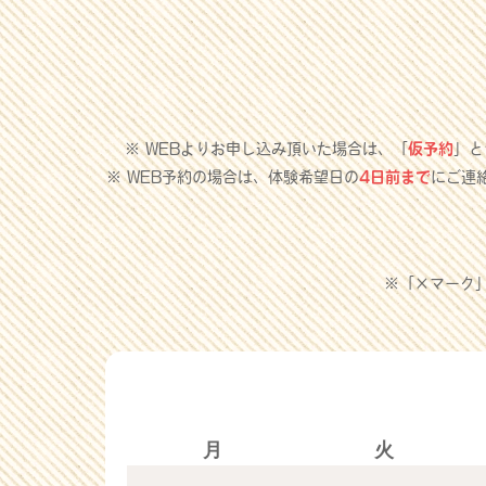
※ WEBよりお申し込み頂いた場合は、「
仮予約
」と
※ WEB予約の場合は、体験希望日の
4日前まで
にご連
※「×マーク
月
火