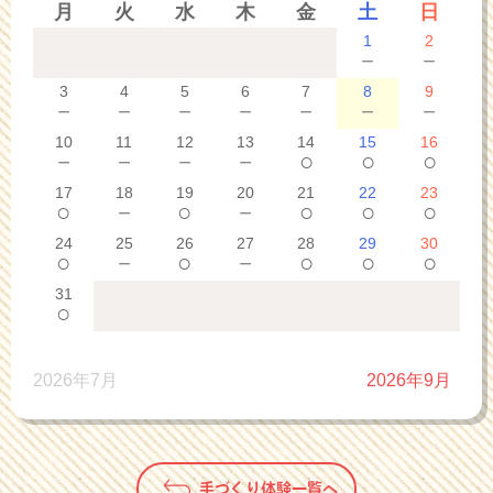
月
火
水
木
金
土
日
1
2
－
－
3
4
5
6
7
8
9
－
－
－
－
－
－
－
10
11
12
13
14
15
16
－
－
－
－
○
○
○
17
18
19
20
21
22
23
○
－
○
－
○
○
○
24
25
26
27
28
29
30
○
－
○
－
○
○
○
31
○
2026年7月
2026年9月
手づくり体験一覧へ