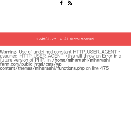
Facebook
RSS
©
みはらしファーム
. All Rights Reserved.
Warning
: Use of undefined constant HTTP_USER_AGENT -
assumed 'HTTP_USER_AGENT' (this will throw an Error in a
future version of PHP) in
/home/miharashi/miharashi-
farm.com/public_html/cms/wp-
content/themes/miharashi/functions.php
on line
475