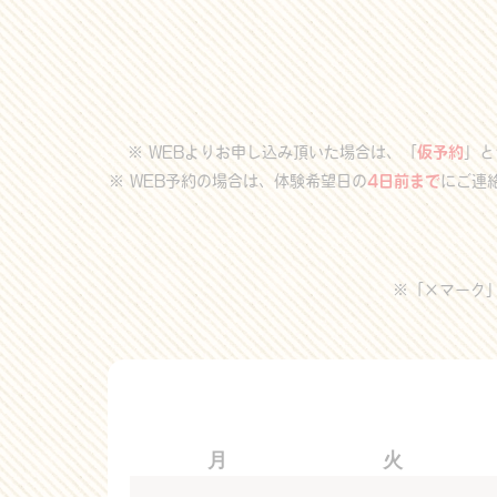
※ WEBよりお申し込み頂いた場合は、「
仮予約
」と
※ WEB予約の場合は、体験希望日の
4日前まで
にご連
※「×マーク
月
火