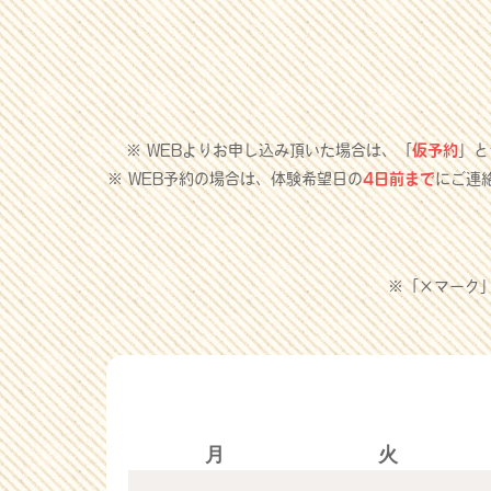
※ WEBよりお申し込み頂いた場合は、「
仮予約
」と
※ WEB予約の場合は、体験希望日の
4日前まで
にご連
※「×マーク
月
火