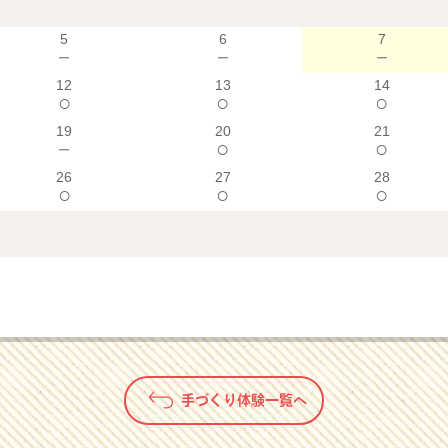
5
6
7
－
－
－
12
13
14
○
○
○
19
20
21
－
○
○
26
27
28
○
○
○
手づくり体験一覧へ