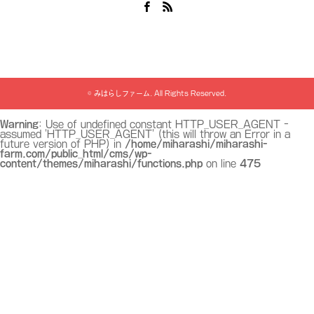
Facebook
RSS
©
みはらしファーム
. All Rights Reserved.
Warning
: Use of undefined constant HTTP_USER_AGENT -
assumed 'HTTP_USER_AGENT' (this will throw an Error in a
future version of PHP) in
/home/miharashi/miharashi-
farm.com/public_html/cms/wp-
content/themes/miharashi/functions.php
on line
475