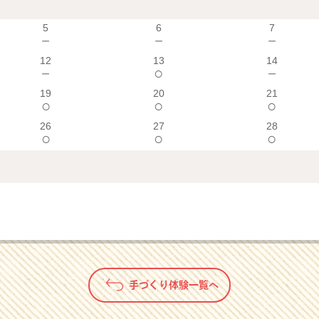
5
6
7
－
－
－
12
13
14
－
○
－
19
20
21
○
○
○
26
27
28
○
○
○
手づくり体験一覧へ