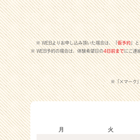
※ WEBよりお申し込み頂いた場合は、「
仮予約
」と
※ WEB予約の場合は、体験希望日の
4日前まで
にご連
※「×マーク
月
火