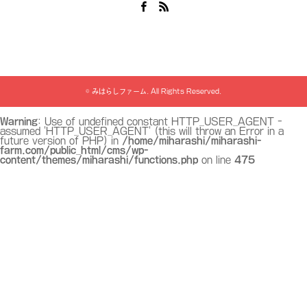
Facebook
RSS
©
みはらしファーム
. All Rights Reserved.
Warning
: Use of undefined constant HTTP_USER_AGENT -
assumed 'HTTP_USER_AGENT' (this will throw an Error in a
future version of PHP) in
/home/miharashi/miharashi-
farm.com/public_html/cms/wp-
content/themes/miharashi/functions.php
on line
475