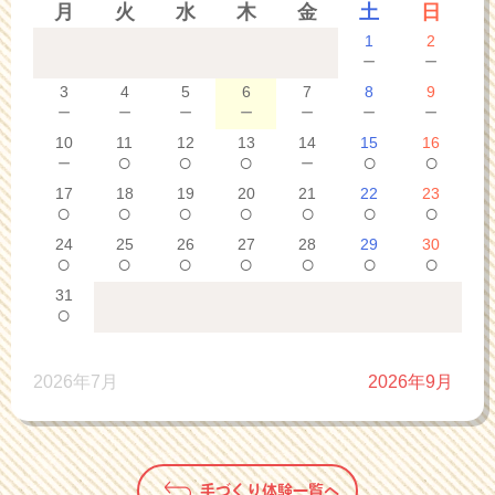
月
火
水
木
金
土
日
1
2
－
－
3
4
5
6
7
8
9
－
－
－
－
－
－
－
10
11
12
13
14
15
16
－
○
○
○
－
○
○
17
18
19
20
21
22
23
○
○
○
○
○
○
○
24
25
26
27
28
29
30
○
○
○
○
○
○
○
31
○
2026年7月
2026年9月
手づくり体験一覧へ