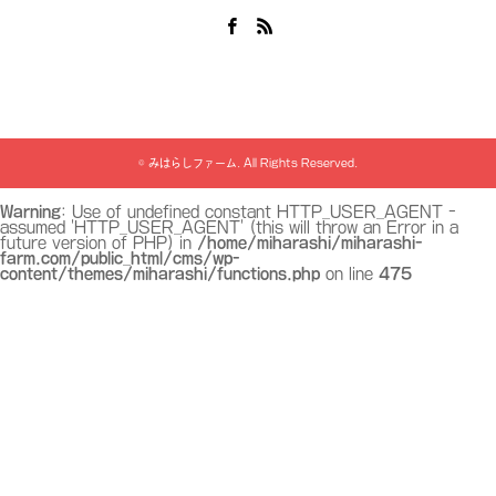
Facebook
RSS
©
みはらしファーム
. All Rights Reserved.
Warning
: Use of undefined constant HTTP_USER_AGENT -
assumed 'HTTP_USER_AGENT' (this will throw an Error in a
future version of PHP) in
/home/miharashi/miharashi-
farm.com/public_html/cms/wp-
content/themes/miharashi/functions.php
on line
475