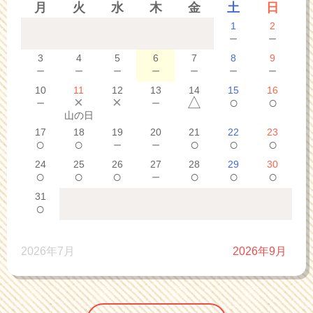
月
火
水
木
金
土
日
1
2
－
－
3
4
5
6
7
8
9
－
－
－
－
－
－
－
10
11
12
13
14
15
16
－
×
×
－
△
○
○
山の日
17
18
19
20
21
22
23
○
○
－
－
○
○
○
24
25
26
27
28
29
30
○
○
○
－
○
○
○
31
○
2026年7月
2026年9月