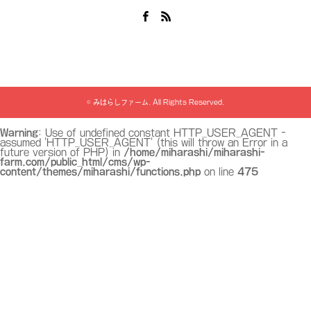
Facebook
RSS
©
みはらしファーム
. All Rights Reserved.
Warning
: Use of undefined constant HTTP_USER_AGENT -
assumed 'HTTP_USER_AGENT' (this will throw an Error in a
future version of PHP) in
/home/miharashi/miharashi-
farm.com/public_html/cms/wp-
content/themes/miharashi/functions.php
on line
475