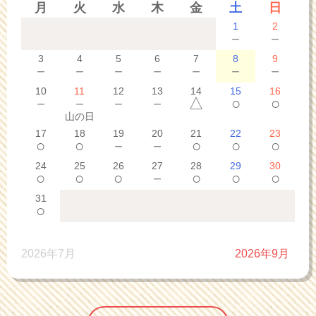
月
火
水
木
金
土
日
1
2
－
－
3
4
5
6
7
8
9
－
－
－
－
－
－
－
10
11
12
13
14
15
16
－
－
－
－
△
○
○
山の日
17
18
19
20
21
22
23
○
○
－
－
○
○
○
24
25
26
27
28
29
30
○
○
○
－
○
○
○
31
○
2026年7月
2026年9月