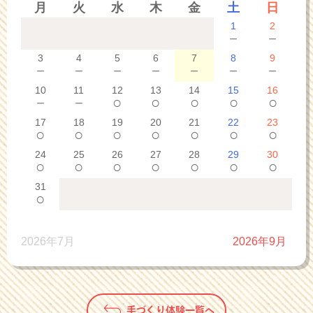
月
火
水
木
金
土
日
1
2
－
－
3
4
5
6
7
8
9
－
－
－
－
－
－
－
10
11
12
13
14
15
16
－
－
○
○
○
○
○
17
18
19
20
21
22
23
○
○
○
○
○
○
○
24
25
26
27
28
29
30
○
○
○
○
○
○
○
31
○
2026年7月
2026年9月
手づくり体験一覧へ