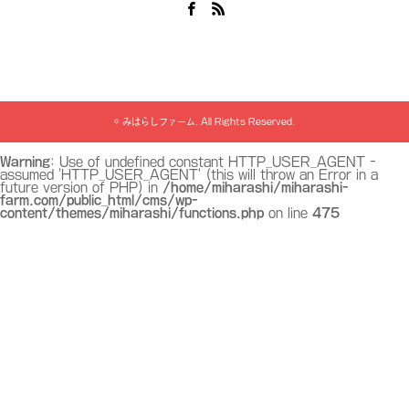
Facebook
RSS
©
みはらしファーム
. All Rights Reserved.
Warning
: Use of undefined constant HTTP_USER_AGENT -
assumed 'HTTP_USER_AGENT' (this will throw an Error in a
future version of PHP) in
/home/miharashi/miharashi-
farm.com/public_html/cms/wp-
content/themes/miharashi/functions.php
on line
475