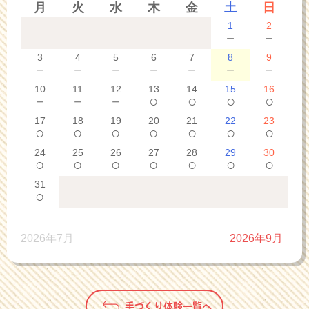
月
火
水
木
金
土
日
1
2
－
－
3
4
5
6
7
8
9
－
－
－
－
－
－
－
10
11
12
13
14
15
16
－
－
－
○
○
○
○
17
18
19
20
21
22
23
○
○
○
○
○
○
○
24
25
26
27
28
29
30
○
○
○
○
○
○
○
31
○
2026年7月
2026年9月
手づくり体験一覧へ