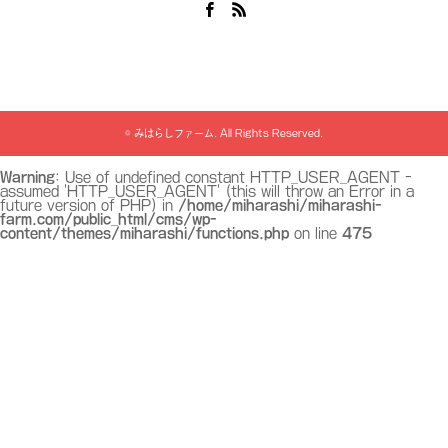
Facebook
RSS
©
みはらしファーム
. All Rights Reserved.
Warning
: Use of undefined constant HTTP_USER_AGENT -
assumed 'HTTP_USER_AGENT' (this will throw an Error in a
future version of PHP) in
/home/miharashi/miharashi-
farm.com/public_html/cms/wp-
content/themes/miharashi/functions.php
on line
475