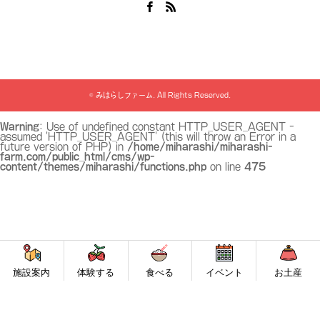
Facebook
RSS
©
みはらしファーム
. All Rights Reserved.
Warning
: Use of undefined constant HTTP_USER_AGENT -
assumed 'HTTP_USER_AGENT' (this will throw an Error in a
future version of PHP) in
/home/miharashi/miharashi-
farm.com/public_html/cms/wp-
content/themes/miharashi/functions.php
on line
475
施設案内
体験する
食べる
イベント
お土産