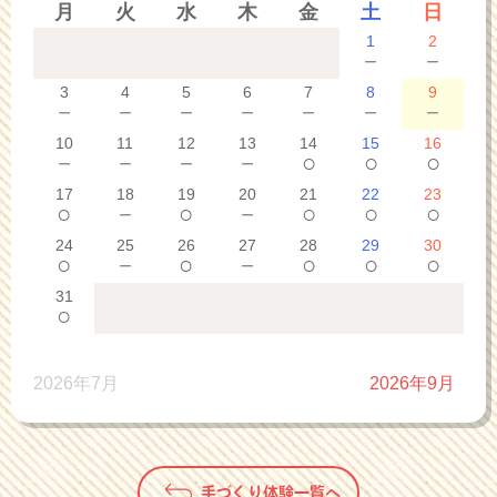
月
火
水
木
金
土
日
1
2
－
－
3
4
5
6
7
8
9
－
－
－
－
－
－
－
10
11
12
13
14
15
16
－
－
－
－
○
○
○
17
18
19
20
21
22
23
○
－
○
－
○
○
○
24
25
26
27
28
29
30
○
－
○
－
○
○
○
31
○
2026年7月
2026年9月
手づくり体験一覧へ