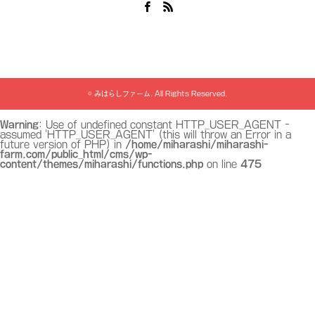
Facebook
RSS
©
みはらしファーム
. All Rights Reserved.
Warning
: Use of undefined constant HTTP_USER_AGENT -
assumed 'HTTP_USER_AGENT' (this will throw an Error in a
future version of PHP) in
/home/miharashi/miharashi-
farm.com/public_html/cms/wp-
content/themes/miharashi/functions.php
on line
475