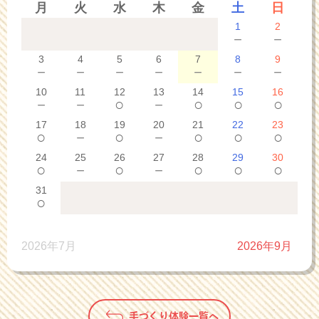
月
火
水
木
金
土
日
1
2
－
－
3
4
5
6
7
8
9
－
－
－
－
－
－
－
10
11
12
13
14
15
16
－
－
○
－
○
○
○
17
18
19
20
21
22
23
○
－
○
－
○
○
○
24
25
26
27
28
29
30
○
－
○
－
○
○
○
31
○
2026年7月
2026年9月
手づくり体験一覧へ