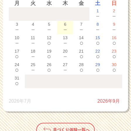
月
火
水
木
金
土
日
1
2
－
－
3
4
5
6
7
8
9
－
－
－
－
－
－
－
10
11
12
13
14
15
16
－
－
○
－
○
○
○
17
18
19
20
21
22
23
○
－
○
－
○
○
○
24
25
26
27
28
29
30
○
－
○
－
○
○
○
31
○
2026年7月
2026年9月
手づくり体験一覧へ