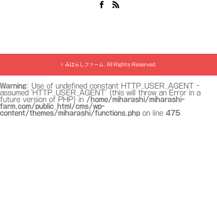
Facebook
RSS
©
みはらしファーム
. All Rights Reserved.
Warning
: Use of undefined constant HTTP_USER_AGENT -
assumed 'HTTP_USER_AGENT' (this will throw an Error in a
future version of PHP) in
/home/miharashi/miharashi-
farm.com/public_html/cms/wp-
content/themes/miharashi/functions.php
on line
475