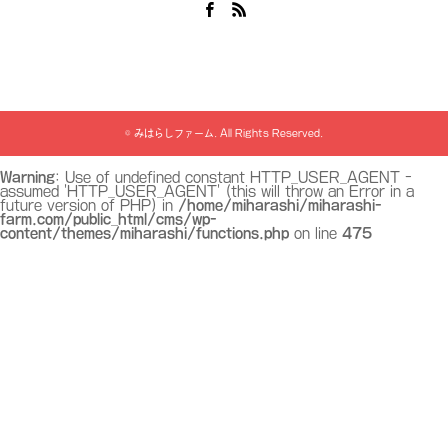
Facebook
RSS
©
みはらしファーム
. All Rights Reserved.
Warning
: Use of undefined constant HTTP_USER_AGENT -
assumed 'HTTP_USER_AGENT' (this will throw an Error in a
future version of PHP) in
/home/miharashi/miharashi-
farm.com/public_html/cms/wp-
content/themes/miharashi/functions.php
on line
475