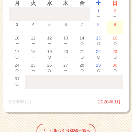
月
火
水
木
金
土
日
1
2
－
－
3
4
5
6
7
8
9
－
－
－
－
－
－
－
10
11
12
13
14
15
16
－
－
－
－
○
○
○
17
18
19
20
21
22
23
○
－
○
－
○
○
○
24
25
26
27
28
29
30
○
－
○
－
○
○
○
31
○
2026年7月
2026年9月
手づくり体験一覧へ