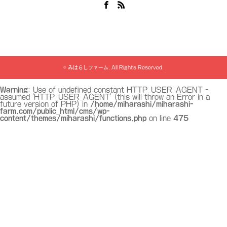
Facebook
RSS
©
みはらしファーム
. All Rights Reserved.
Warning
: Use of undefined constant HTTP_USER_AGENT -
assumed 'HTTP_USER_AGENT' (this will throw an Error in a
future version of PHP) in
/home/miharashi/miharashi-
farm.com/public_html/cms/wp-
content/themes/miharashi/functions.php
on line
475