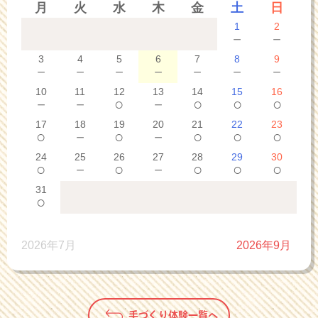
月
火
水
木
金
土
日
1
2
－
－
3
4
5
6
7
8
9
－
－
－
－
－
－
－
10
11
12
13
14
15
16
－
－
○
－
○
○
○
17
18
19
20
21
22
23
○
－
○
－
○
○
○
24
25
26
27
28
29
30
○
－
○
－
○
○
○
31
○
2026年7月
2026年9月
手づくり体験一覧へ