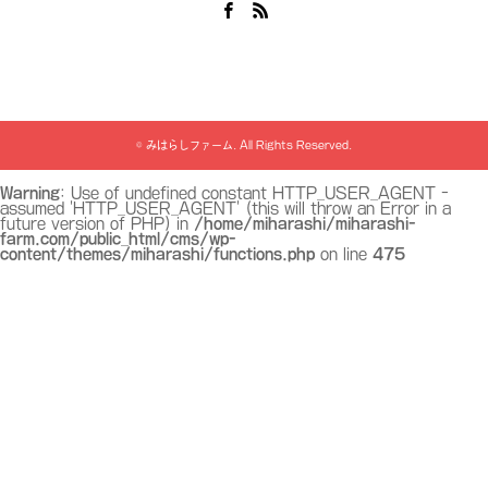
Facebook
RSS
©
みはらしファーム
. All Rights Reserved.
Warning
: Use of undefined constant HTTP_USER_AGENT -
assumed 'HTTP_USER_AGENT' (this will throw an Error in a
future version of PHP) in
/home/miharashi/miharashi-
farm.com/public_html/cms/wp-
content/themes/miharashi/functions.php
on line
475