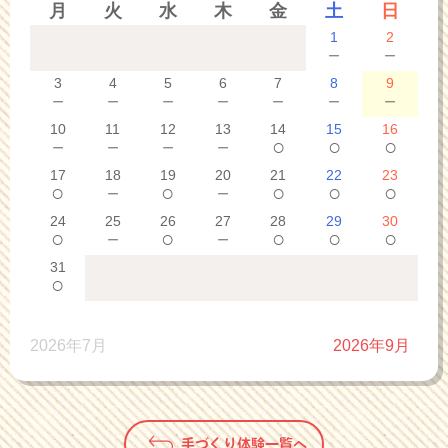
月
火
水
木
金
土
日
1
2
－
－
3
4
5
6
7
8
9
－
－
－
－
－
－
－
10
11
12
13
14
15
16
－
－
－
－
○
○
○
17
18
19
20
21
22
23
○
－
○
－
○
○
○
24
25
26
27
28
29
30
○
－
○
－
○
○
○
31
○
2026年7月
2026年9月
手づくり体験一覧へ