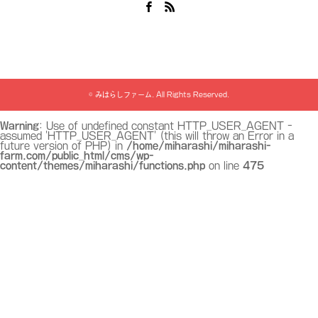
Facebook
RSS
©
みはらしファーム
. All Rights Reserved.
Warning
: Use of undefined constant HTTP_USER_AGENT -
assumed 'HTTP_USER_AGENT' (this will throw an Error in a
future version of PHP) in
/home/miharashi/miharashi-
farm.com/public_html/cms/wp-
content/themes/miharashi/functions.php
on line
475