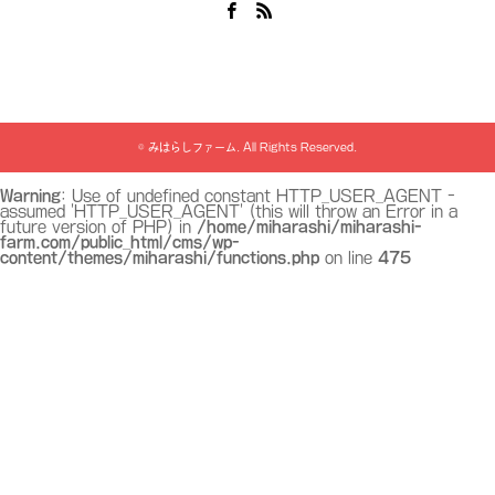
Facebook
RSS
©
みはらしファーム
. All Rights Reserved.
Warning
: Use of undefined constant HTTP_USER_AGENT -
assumed 'HTTP_USER_AGENT' (this will throw an Error in a
future version of PHP) in
/home/miharashi/miharashi-
farm.com/public_html/cms/wp-
content/themes/miharashi/functions.php
on line
475