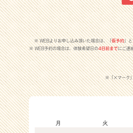
※ WEBよりお申し込み頂いた場合は、「
仮予約
」と
※ WEB予約の場合は、体験希望日の
4日前まで
にご連
※「×マーク
月
火