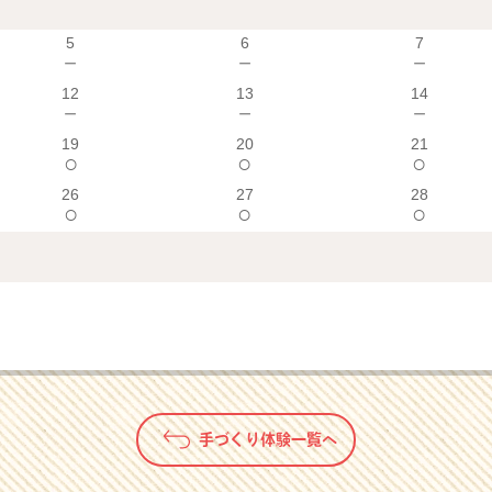
5
6
7
－
－
－
12
13
14
－
－
－
19
20
21
○
○
○
26
27
28
○
○
○
手づくり体験一覧へ