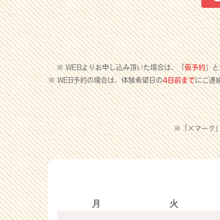
※ WEBよりお申し込み頂いた場合は、「
仮予約
」と
※ WEB予約の場合は、体験希望日の
4日前まで
にご連
※「×マーク
月
火