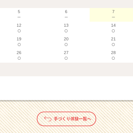
5
6
7
－
－
－
12
13
14
○
○
○
19
20
21
○
○
○
26
27
28
○
○
○
手づくり体験一覧へ