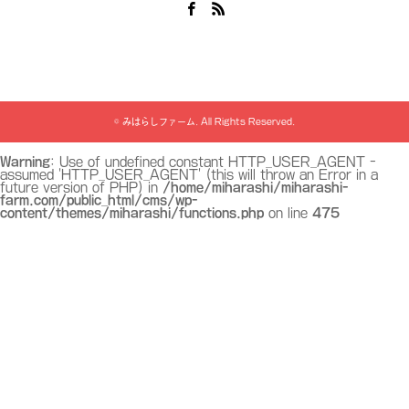
Facebook
RSS
©
みはらしファーム
. All Rights Reserved.
Warning
: Use of undefined constant HTTP_USER_AGENT -
assumed 'HTTP_USER_AGENT' (this will throw an Error in a
future version of PHP) in
/home/miharashi/miharashi-
farm.com/public_html/cms/wp-
content/themes/miharashi/functions.php
on line
475