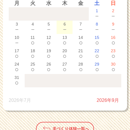
月
火
水
木
金
土
日
1
2
－
－
3
4
5
6
7
8
9
－
－
－
－
－
－
－
10
11
12
13
14
15
16
－
○
○
○
○
○
○
17
18
19
20
21
22
23
○
○
○
○
○
○
○
24
25
26
27
28
29
30
○
○
○
○
○
○
○
31
○
2026年7月
2026年9月
手づくり体験一覧へ