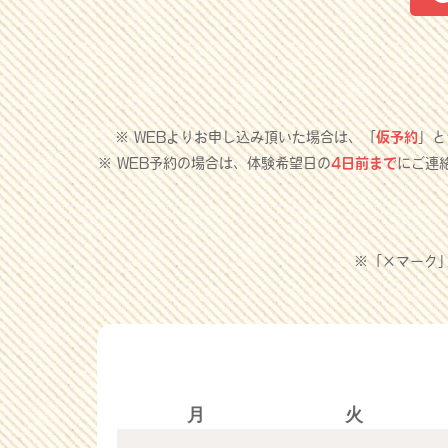
※ WEBよりお申し込み頂いた場合は、「
仮予約
」と
※ WEB予約の場合は、体験希望日の
4日前まで
にご連
※「×マーク
月
火