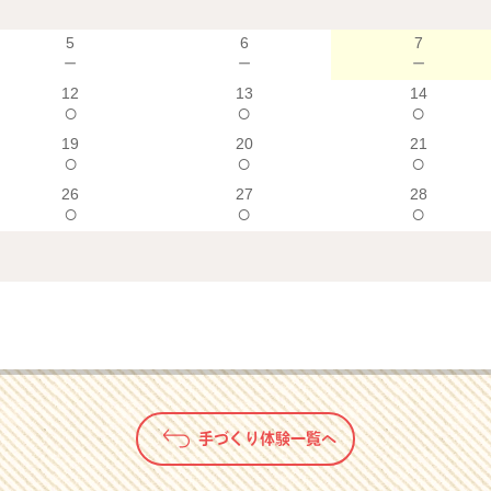
5
6
7
－
－
－
12
13
14
○
○
○
19
20
21
○
○
○
26
27
28
○
○
○
手づくり体験一覧へ