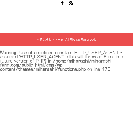
Facebook
RSS
©
みはらしファーム
. All Rights Reserved.
Warning
: Use of undefined constant HTTP_USER_AGENT -
assumed 'HTTP_USER_AGENT' (this will throw an Error in a
future version of PHP) in
/home/miharashi/miharashi-
farm.com/public_html/cms/wp-
content/themes/miharashi/functions.php
on line
475