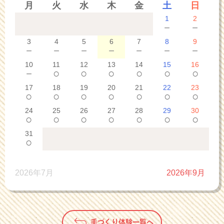
月
火
水
木
金
土
日
1
2
－
－
3
4
5
6
7
8
9
－
－
－
－
－
－
－
10
11
12
13
14
15
16
－
○
○
○
○
○
○
17
18
19
20
21
22
23
○
○
○
○
○
○
○
24
25
26
27
28
29
30
○
○
○
○
○
○
○
31
○
2026年7月
2026年9月
手づくり体験一覧へ