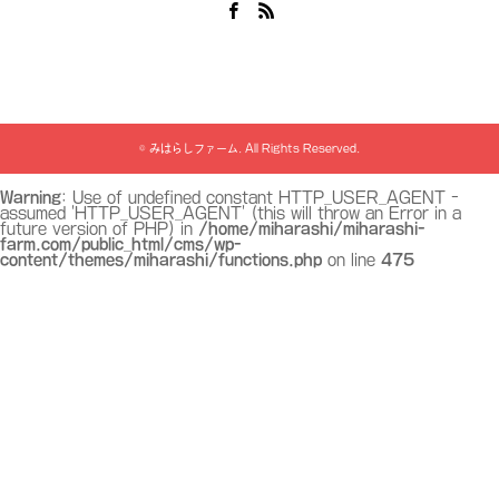
Facebook
RSS
©
みはらしファーム
. All Rights Reserved.
Warning
: Use of undefined constant HTTP_USER_AGENT -
assumed 'HTTP_USER_AGENT' (this will throw an Error in a
future version of PHP) in
/home/miharashi/miharashi-
farm.com/public_html/cms/wp-
content/themes/miharashi/functions.php
on line
475