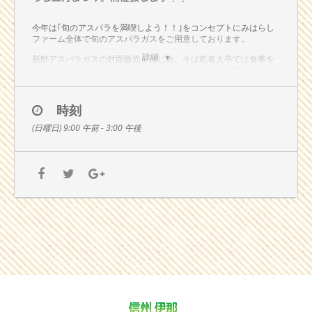
今年は｢旬のアスパラを満喫しよう！！｣をコンセプトにみはらし
ファーム全体で旬のアスパラガスをご用意しております。
詳細
新鮮アスパラガスの対面販売をはじめ、そば処名人亭では食事を
して頂く方にアスパラ天と蕎麦ゼリーのサービス、石窯ピザ販売
カーではサービスアスパラを乗せた焼きたてピザをご提供！みは
らしの湯では先着80名様に新鮮アスパラをサービス。麦の家では
特製アスパラベーコンロールを限定販売などなどご用意しており
時刻
ます。
(日曜日) 9:00 午前 - 3:00 午後
きのこ汁の提供は中止となりました
楽しみにされてい
た方、申し訳ございません
さらに注目イベントといたしまして…
みはらし輪投げスペシャル
（100円で3回）お米・いちご・アスパラ・他、みはらし商品をご
用意！
福足し
ファーム内施設でのお買い物500円毎に1枚補助券を進呈致しま
す。4枚で1回福足し（福引き）に挑戦出来ます
農作業車ライドコーナー
農作業車等がラインナップされ、作業車に乗っての記念撮影や、
高作業車でのパン取りに挑戦！パン取りは1回100円・50人限定で
開催（10：00～11：30・13：00～14：30（各時間25名まで））