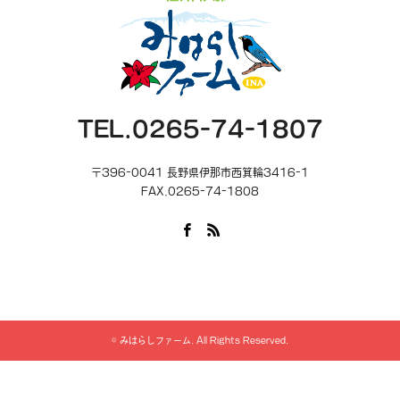
牧草ロールペイントコーナー
牧草ロールに自由に絵を描いてみよう☆
みはらしファームでクイズコーナー
インスタグラムフォトコンテスト
などなど…
TEL.0265-74-1807
そして特設ステージでは様々なパフォーマンスが…
10：00 大道芸人MIYAKO
〒396-0041 長野県伊那市西箕輪3416-1
FAX.0265-74-1808
11：00 ユカイナソナタの演奏
12：30 フラダンス
Facebook
RSS
13：00 「ダチョウの卵を食べてみよう」」は中止となります
13：30 大道芸人MIYAKO
14：00 チンドン屋柘植さん 引退セレモニー
©
みはらしファーム
. All Rights Reserved.
さらにさらに！中止が続いてしまっていたエシカルフリーマーケ
ットも同時開催致します！！
↓詳細はこちら↓