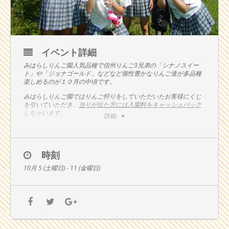
イベント詳細
みはらしりんご園
人気品種で信州りんご
3
兄弟の「シナノスイー
ト」や「ジョナゴールド」などなど個性豊かなりんご達が多品種
楽しめるのが１０月の中頃です。
みはらしりんご園では
りんご狩りをしていただいたお客様にくじ
を引いていただき、
当りが出た方には入園料をキャッシュバック
しちゃいます。
詳細
色々なりんごが楽しめるラッキーアップルウィークでもう一つラ
ッキーをＧＥＴ！
※
抽選参加者は現金でお支払いいただいた個人のお客様限定とさ
時刻
せていただきます。
10月 5 (土曜日) - 11 (金曜日)