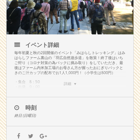
イベント詳細
毎年初夏と秋の2回開催のイベント「みはらしトレッキング」はみ
はらしファーム裏山の「羽広自然遊歩道」を散策！終了後はいち
ご狩り（コロナ対策の為パックに摘み取り）をしていただき、最
後はファーム内米加工場のお母さん方が握ったおにぎりパックと
きのこ汁カップの配布でお1人1,000円！（小学生は800円）
・集合 8：50
詳細
・出発 9：00
・いちご狩り 11：30 （いちご狩りはパックに摘み取り）
・解散 12：10
※やってみらっしで昼食を取ることも可能です。
時刻
コロナ対策として
終日 (日曜日)
参加者の方は必ずマスクの着用をお願いいたします。
受付時に検温を行いますのでご協力お願いいたします。
いちご狩りは30分間でパックへの摘み取りになります。
昼食はおにぎりパックのきのこ汁カップの配布になります。
トレッキング中や休憩中など密にならないよう間隔を開けトレッ