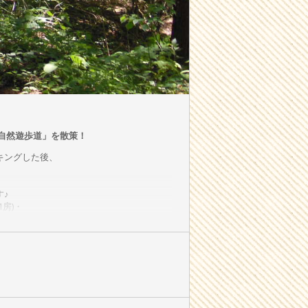
自然遊歩道」を散策！
キングした後、
♪
房)・
す！！