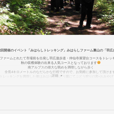
2回開催のイベント「みはらしトレッキング」みはらしファーム裏山の「羽広
ファームとれたて市場前を出発し羽広遊歩道・仲仙寺展望台コースをトレッ
秋の収穫体験の出来る人気コースとなっております
南アルプスの雄大な眺めを満喫しながら歩く
全長4キロメートルのなだらかな行程ですので、お気軽に参加して頂けます
詳細
トレッキングを満喫した後はみはらしぶどう園にてぶどう狩り(1房+おみやげ1
ポットのきのこ狩り(おみやげとして2株収穫)を楽しんで頂き、
特製おにぎりときのこ汁の昼食サービス&お土産
付きの素晴らしい企画で
日時：10月1日(土) 9時～13時 小雨決行
参加料：一般(中学生以上)2,500円・小学生1,800円
※小学生未満は参加できません
予約受付：9月20日(火)～30日(金)まで
※予約の受付は9/20(火)9：00開始となります