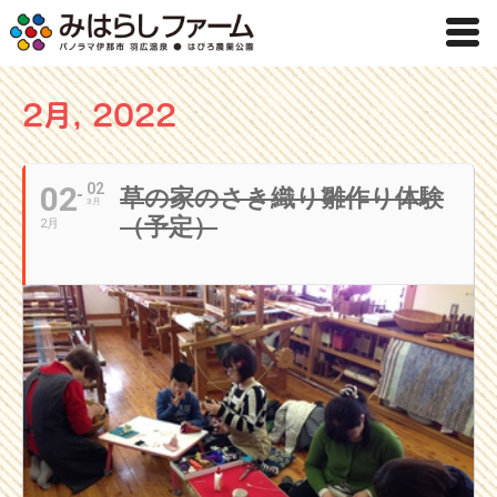
2月, 2022
02
02
草の家のさき織り雛作り体験
3月
（予定）
2月