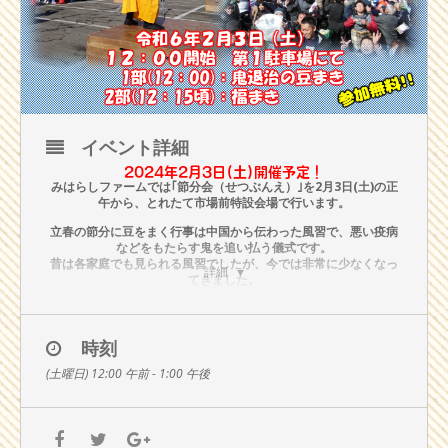
イベント詳細
2024年2月3日(土)開催予定！
みはらしファームでは｢節分会（せつぶんえ）｣を2月3日(土)の正
午から、とれたて市場前特設会場で行います。
立春の節分に豆をまく行事は中国から伝わった風習で、悪い疫病
などをもたらす鬼を追い払う儀式です。
昔は各家庭でも見られる風習でしたが、今では非常に少なくなっ
詳細
てきました。
みはらしファームでは伝統行事を後世に伝えるため毎年実施して
おります。
鬼退治の豆まきは、ご来場のお客様とみはらしファームから邪気
時刻
を追い払い災いの無い年にするため、全員で盛大におこないま
す。
(土曜日) 12:00 午前 - 1:00 午後
その後、日頃のご愛好に感謝を込めて、豆の入った袋と共に福を
まく｢みはらし福まき｣をおこないます。
景品にみはらしファームの人気商品や食事券・お菓子などをご用
意しています