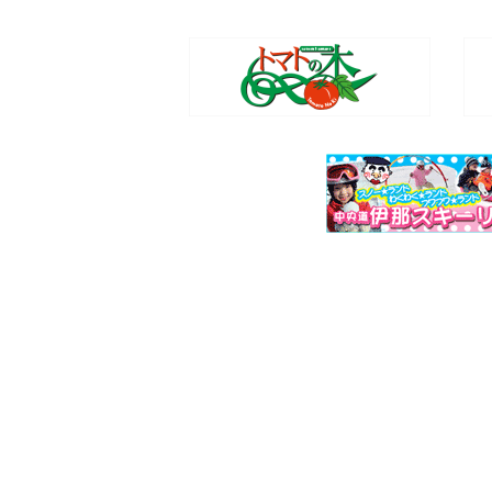
自分で捕まえたマスをその場で
料金:
1人1匹 500円
時間:
11:00～13:00
限定:
80匹
受付:
10:00～10:50
スイートコーン・マス用BBQコー
捕まえたマスや購入したスイ
ちびっこお遊びコーナー
スクリンクラー、ビニールプ
カブト虫を取ってみよう!!
料金:
1匹150円
限定:
オスメス合わせて150匹
やってみらっしの入口前で開
米工房商品の対面販売
屋台出店
かき氷や牛串など、お祭りの
【名人亭前】