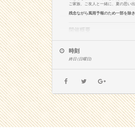
ご家族、ご友人と一緒に、夏の思い
残念ながら風雨予報のため一部を除
開催概要
開催日
:
2025年8月10日(日)
時刻
雨風が予報のため中止になり
終日 (日曜日)
開催時間
:
10:00～15:00
イベント内容
イベントの内容は次のとおりとなり
【第1駐車場、せせらぎ水
朝採りスイートコーン大特価販売!!
新鮮なスイートコーンが、
1本
マスのつかみ取り!!