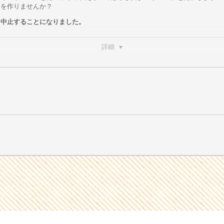
出を作りませんか？
き中止することになりました。
詳細
ました。
ます。
路】
140円
、
5本700円
のお祭り特価！