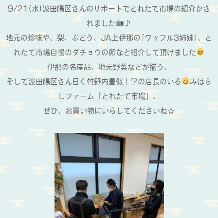
9/21(水)波田陽区さんのリポートでとれたて市場の紹介がさ
れました
♪
地元の珍味や、梨、ぶどう、JA上伊那の｢ワッフル3姉妹｣、と
れたて市場自慢のダチョウの卵など紹介して頂けました
伊那の名産品、地元野菜などが揃う、
そして波田陽区さん曰く竹野内豊似！？の店長のいる
みはら
しファーム『とれたて市場』、
ぜひ、お買い物にいらしてくださいね☆