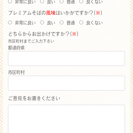
非常に良い
良い
普通
良くない
プレミアムそばの
風味
はいかがですか？(
※
)
非常に良い
良い
普通
良くない
どちらからお出かけですか？(
※
)
市区町村までご入力下さい
都道府県
市区町村
ご意見をお書きください