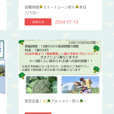
収穫体験
スイートコーン狩り
本日
7/13(…
2024.07.13
お知らせ
緊急企画！
ブロッコリー狩り
…