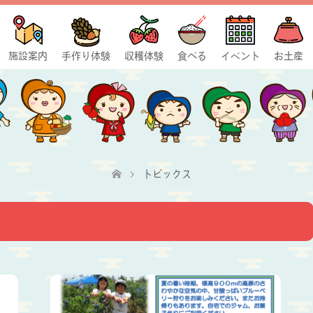
施設案内
手作り体験
収穫体験
食べる
イベント
お土産
トピックス