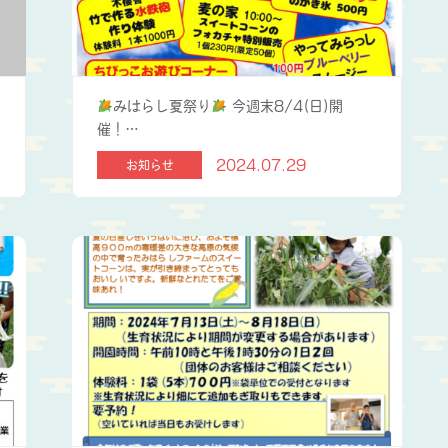
を
みはらし夏祭り
今週末8/4(日)開
催！…
2024.07.29
お知らせ