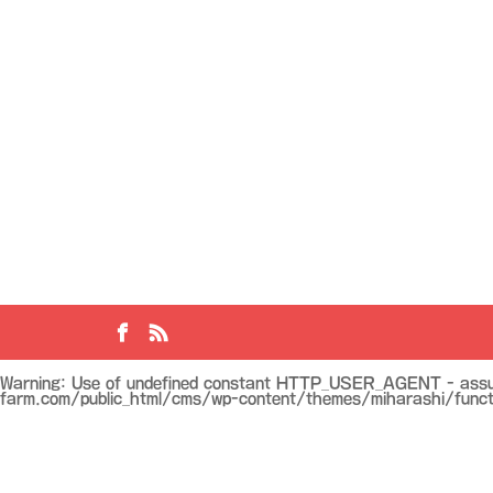
cebook
RSS
Warning
: Use of undefined constant HTTP_USER_AGENT - assume
farm.com/public_html/cms/wp-content/themes/miharashi/funct