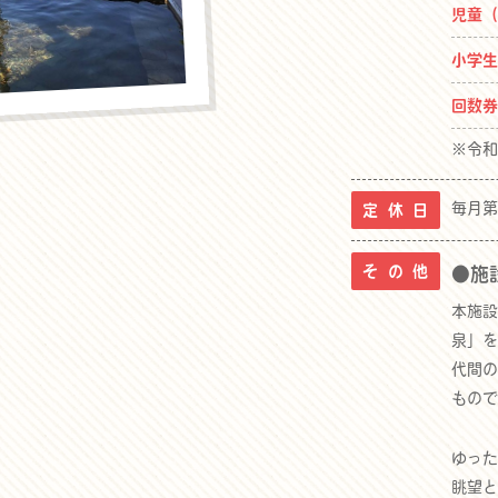
児童
小学
回数
※令和
毎月第
定 休 日
そ の 他
●施
本施設
泉」を
代間の
もので
ゆった
眺望と