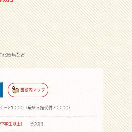
消化器病など
施設内マップ
00～21：00（最終入館受付20：00）
（中学生以上）
600円