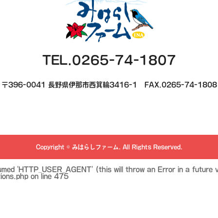
TEL.0265-74-1807
〒396-0041 長野県伊那市西箕輪3416-1
FAX.0265-74-1808
Copyright
©
みはらしファーム
. All Rights Reserved.
d 'HTTP_USER_AGENT' (this will throw an Error in a future v
ions.php
on line
475