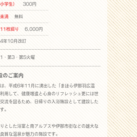
（小学生）
300円
生未満
無料
券11枚綴り
6,000円
4年10月改訂
1・第3・第5火曜
設のご案内
は、平成6年11月に湧出した「まほら伊那羽広温
利用して、健康増進と心身のリフレッシュ更には世
交流を図るため、日帰りの入浴施設として建設した
す。
りとした浴室と南アルプスや伊那市街などの雄大な
良質な温泉が魅力の施設です。