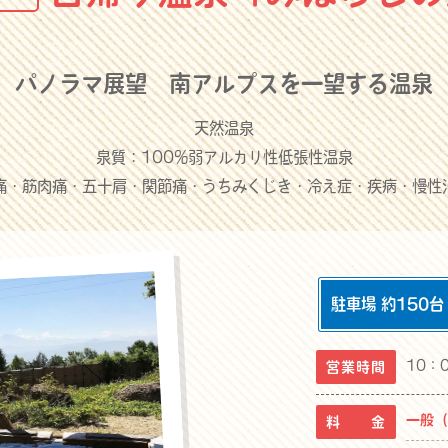
パノラマ展望 南アルプスを一望する温泉
天然温泉
泉質：100%弱アルカリ性低張性温泉
痛・筋肉痛・五十肩・関節痛・うちみくじき・冷え症・疾病・慢性
駐車場 約150台
10：
営業時間
一般
料 金