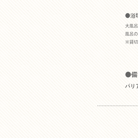
●浴
大風呂
風呂の
※貸切
●備
バリ