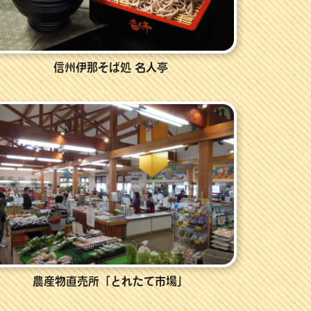
信州伊那そば処 名人亭
農産物直売所「とれたて市場」