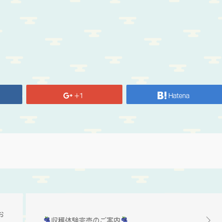
+1
Hatena
お
収穫体験完売のご案内