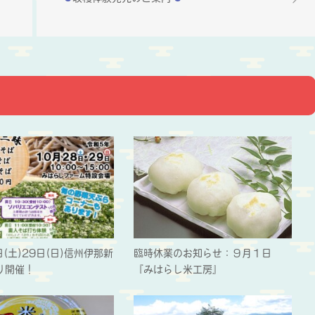
日(土)29日(日)信州伊那新
臨時休業のお知らせ：９月１日
り開催！
『みはらし米工房』